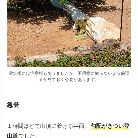
電気柵には注意版もありましたが、不用意に触らないよう保護
者が見ておく必要があります。
急登
１時間ほどで山頂に着ける半面、
勾配がきつい登
山道
でした。