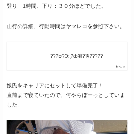
登り：1時間、下り：３０分ほどでした。
山行の詳細、行動時間はヤマレコを参照下さい。
???Ե?Ͽ: ̼?ȸް滳?˥ϥ?????
??ޥ쥳
娘氏をキャリアにセットして準備完了！
直前まで寝ていたので、何やらぼーっとしていま
した。